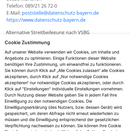
Telefon: 089/21 26 72-0
E-Mail:
poststelle@datenschutz-bayern.de
https://www.datenschutz-bayern.de
Alternative Streitbeilegung nach VSBG
Wir sind bemüht, eventuelle
Cookie Zustimmung
Meinungsverschiedenheiten aus unserem Vertrag
Auf unserer Website verwenden wir Cookies, um Inhalte und
einvernehmlich beizulegen. Uns erreichen Sie dazu
Angebote zu optimieren. Einige Funktionen dieser Website
auch per E-Mail unter
info@salin-apotheke.de
.
benötigen Ihre Zustimmung, um einwandfrei zu funktionieren.
Sie können durch Klick auf „Alle Cookies zulassen“ alle Cookies
Wir nehmen nicht an einem
akzeptieren, durch Klick auf „Nur notwendige Cookies
Streitbeilegungsverfahren vor einer
akzeptieren“ nur notwendige Cookies akzeptieren, oder durch
Verbraucherschlichtungsstelle teil.
Klick auf "Einstellungen" individuelle Einstellungen vornehmen.
Durch Nutzung dieser Website geben Sie in jedem Fall Ihre
Einwilligung zu den notwendigen Cookies. Die
Zuständig ist die Universalschlichtungsstelle des
Einwilligungserklärung (des Nutzers, bzw. dessen Gerät) wird
Zentrums für Schlichtung e.V., Straßburger Straße 8,
gespeichert, um deren Abfrage nicht erneut wiederholen zu
77694 Kehl am Rhein (
https://www.verbraucher-
müssen und die Einwilligung entsprechend der gesetzlichen
schlichter.de
).
Verpflichtung nachweisen zu können. Sie können Ihre Cookie